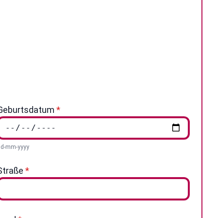
Geburtsdatum
*
dd-mm-yyyy
Straße
*