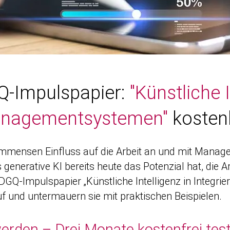
GQ-Impulspapier:
"Künstliche I
nagementsystemen"
kostenl
en immensen Einfluss auf die Arbeit an und mit Man
 generative KI bereits heute das Potenzial hat, di
DGQ-Impulspapier „Künstliche Intelligenz in Integr
f und untermauern sie mit praktischen Beispie­len.
rden – Drei Monate kostenfrei tes