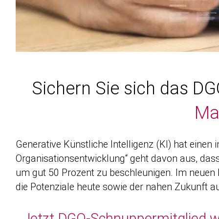
Sichern Sie sich das D
Ma
Generative Künstliche Intelligenz (KI) hat ein
Organisati­onsentwicklung“ geht davon aus, dass
um gut 50 Prozent zu beschleuni­gen. Im neuen 
die Potenziale heute sowie der nahen Zukunft au
J
Jetzt DGQ-Schnuppermitglied we